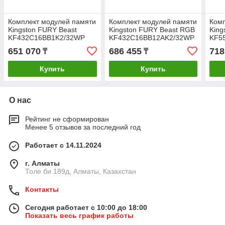
Комплект модулей памяти
Комплект модулей памяти
Комп
Kingston FURY Beast
Kingston FURY Beast RGB
King
KF432C16BB1K2/32WP
KF432C16BB12AK2/32WP
KF5
DDR4 32GB (Kit 2x16GB)
DDR4 32GB (Kit 2x16GB)
32GB
651 070
686 455
718
₸
₸
3200MHz Чёрный
3200MHz
520
Купить
Купить
О нас
Рейтинг не сформирован
Менее 5 отзывов за последний год
Работает с 14.11.2024
г. Алматы
Толе би 189д, Алматы, Казахстан
Контакты
Сегодня работает с 10:00 до 18:00
Показать весь график работы