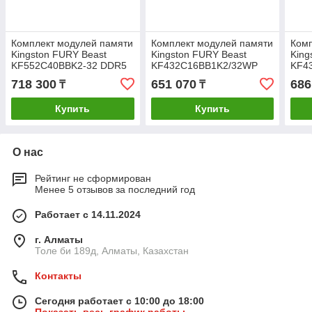
Комплект модулей памяти
Комплект модулей памяти
Комп
Kingston FURY Beast
Kingston FURY Beast
King
KF552C40BBK2-32 DDR5
KF432C16BB1K2/32WP
KF4
32GB (Kit 2x16GB)
DDR4 32GB (Kit 2x16GB)
DDR4
718 300
651 070
686
₸
₸
5200MHz
3200MHz Чёрный
320
Купить
Купить
О нас
Рейтинг не сформирован
Менее 5 отзывов за последний год
Работает с 14.11.2024
г. Алматы
Толе би 189д, Алматы, Казахстан
Контакты
Сегодня работает с 10:00 до 18:00