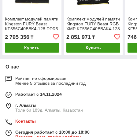
Комплект модулей памяти
Комплект модулей памяти
Комп
Kingston FURY Beast
Kingston FURY Beast RGB
King
KF556C40BBK4-128 DDR5
XMP KF556C40BBAK4-128
KF5
128GB (Kit 4x32GB)
DDR5 128GB (Kit 4x32GB)
32GB
2 795 356
2 851 971
746
₸
₸
5600MHz
5600MH
560
Купить
Купить
О нас
Рейтинг не сформирован
Менее 5 отзывов за последний год
Работает с 14.11.2024
г. Алматы
Толе би 189д, Алматы, Казахстан
Контакты
Сегодня работает с 10:00 до 18:00