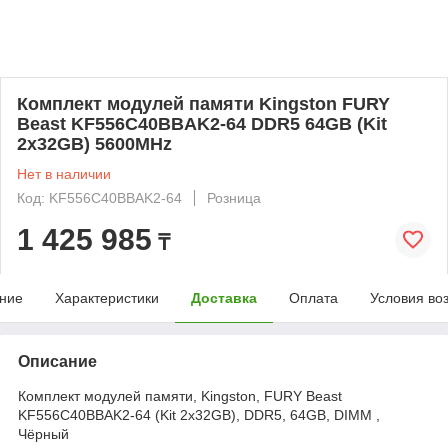
Комплект модулей памяти Kingston FURY
Beast KF556C40BBAK2-64 DDR5 64GB (Kit
2x32GB) 5600MHz
Нет в наличии
Код: KF556C40BBAK2-64
Розница
1 425 985
₸
ние
Характеристики
Доставка
Оплата
Условия во
Описание
Комплект модулей памяти, Kingston, FURY Beast
KF556C40BBAK2-64 (Kit 2x32GB), DDR5, 64GB, DIMM ,
Чёрный