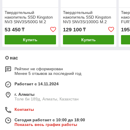
Твердотельный
Твердотельный
Тве
накопитель SSD Kingston
накопитель SSD Kingston
нако
NV3 SNV3S/500G M.2
NV3 SNV3S/1000G M.2
FUR
NVMe PCIe 4.0x4
NVMe PCIe 4.0x4
SFY
53 450
129 100
195
₸
₸
PCIe
Купить
Купить
О нас
Рейтинг не сформирован
Менее 5 отзывов за последний год
Работает с 14.11.2024
г. Алматы
Толе би 189д, Алматы, Казахстан
Контакты
Сегодня работает с 10:00 до 18:00
Показать весь график работы