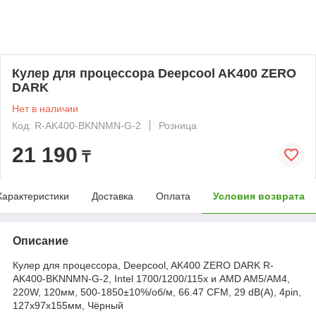
Кулер для процессора Deepcool AK400 ZERO
DARK
Нет в наличии
Код: R-AK400-BKNNMN-G-2
Розница
21 190
₸
Характеристики
Доставка
Оплата
Условия возврата
Описание
Кулер для процессора, Deepcool, AK400 ZERO DARK R-
AK400-BKNNMN-G-2, Intel 1700/1200/115х и AMD AM5/AM4,
220W, 120мм, 500-1850±10%/об/м, 66.47 CFM, 29 dB(A), 4pin,
127х97х155мм, Чёрный