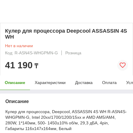
Кулер для процессора Deepcool ASSASSIN 4S
WH
Нет в наличии
Код: R-ASN4S-WHGPMN-G
Розница
41 190
₸
Описание
Характеристики
Доставка
Оплата
Усл
Описание
Кулер для процессора, Deepcool, ASSASSIN 4S WH R-ASN4S-
WHGPMN-G, Intel 20хх/1700/1200/15хх и AMD AM5/AM4,
280W, 1*140мм, 500- 1450±10% об/м, 29,3 дБА, 4pin,
Габариты 116х147х164мм, Белый