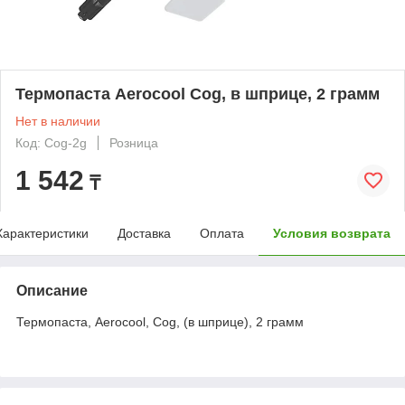
Термопаста Aerocool Cog, в шприце, 2 грамм
Нет в наличии
Код: Cog-2g
Розница
1 542
₸
Характеристики
Доставка
Оплата
Условия возврата
Описание
Термопаста, Aerocool, Cog, (в шприце), 2 грамм