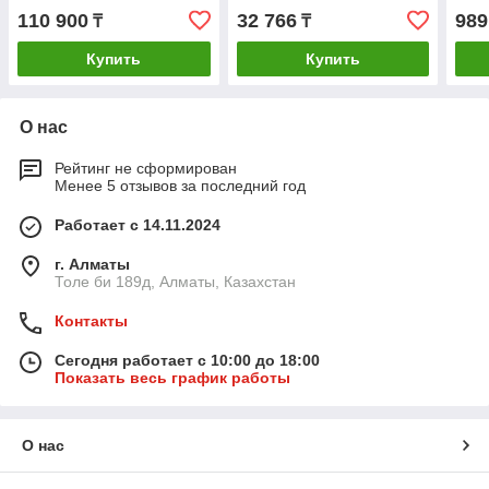
AG4731TB N 1TB M.2
RTX
110 900
32 766
989
₸
₸
2280 PCI-E 4.0x4 w/o heat
Купить
Купить
О нас
Рейтинг не сформирован
Менее 5 отзывов за последний год
Работает с 14.11.2024
г. Алматы
Толе би 189д, Алматы, Казахстан
Контакты
Сегодня работает с 10:00 до 18:00
Показать весь график работы
О нас