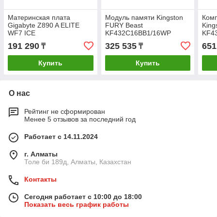
Материнская плата
Модуль памяти Kingston
Комп
Gigabyte Z890 A ELITE
FURY Beast
King
WF7 ICE
KF432C16BB1/16WP
KF4
DDR4 16GB 3200MHz
DDR4
191 290
325 535
651
₸
₸
Чёрный
320
Купить
Купить
О нас
Рейтинг не сформирован
Менее 5 отзывов за последний год
Работает с 14.11.2024
г. Алматы
Толе би 189д, Алматы, Казахстан
Контакты
Сегодня работает с 10:00 до 18:00
Показать весь график работы