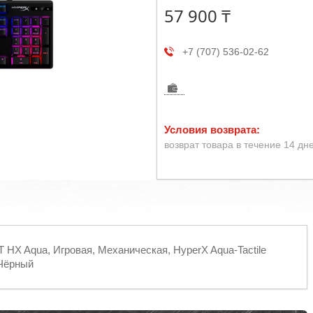
57 900 ₸
+7 (707) 536-02-62
возврат товара в течение 14 дн
T HX Aqua, Игровая, Механическая, HyperX Aqua-Tactile
 Чёрный