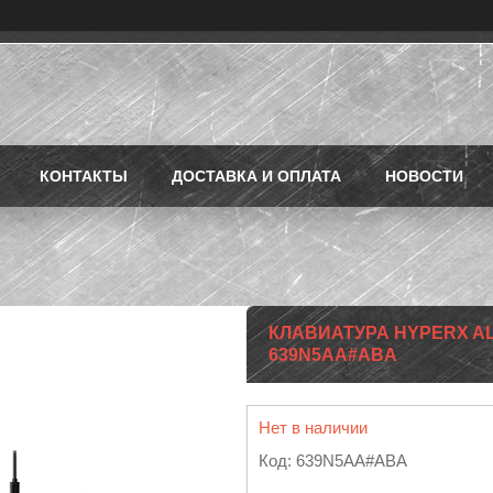
КОНТАКТЫ
ДОСТАВКА И ОПЛАТА
НОВОСТИ
КЛАВИАТУРА HYPERX ALL
639N5AA#ABA
Нет в наличии
Код:
639N5AA#ABA