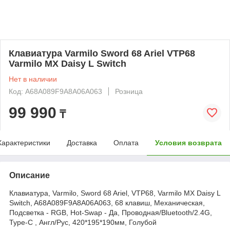
Клавиатура Varmilo Sword 68 Ariel VTP68
Varmilo MX Daisy L Switch
Нет в наличии
Код: A68A089F9A8A06A063
Розница
99 990
₸
Характеристики
Доставка
Оплата
Условия возврата
Описание
Клавиатура, Varmilo, Sword 68 Ariel, VTP68, Varmilo MX Daisy L
Switch, A68A089F9A8A06A063, 68 клавиш, Механическая,
Подсветка - RGB, Hot-Swap - Да, Проводная/Bluetooth/2.4G,
Type-C , Англ/Рус, 420*195*190мм, Голубой