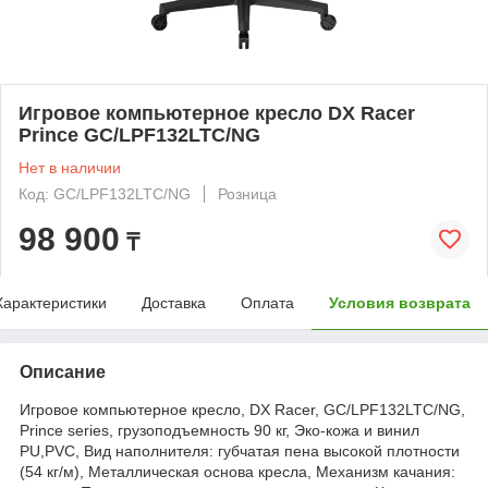
Игровое компьютерное кресло DX Racer
Prince GC/LPF132LTC/NG
Нет в наличии
Код: GC/LPF132LTC/NG
Розница
98 900
₸
Характеристики
Доставка
Оплата
Условия возврата
Описание
Игровое компьютерное кресло, DX Racer, GC/LPF132LTC/NG,
Prince series, грузоподъемность 90 кг, Эко-кожа и винил
PU,PVC, Вид наполнителя: губчатая пена высокой плотности
(54 кг/м), Металлическая основа кресла, Механизм качания: