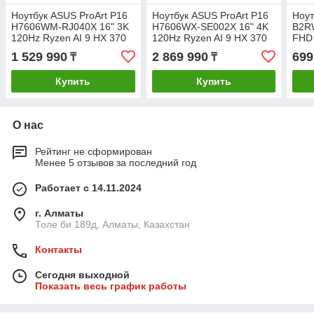
Ноутбук ASUS ProArt P16
Ноутбук ASUS ProArt P16
Ноут
H7606WM-RJ040X 16" 3K
H7606WX-SE002X 16" 4K
B2R
120Hz Ryzen AI 9 HX 370
120Hz Ryzen AI 9 HX 370
FHD 
32GB 2TB RTX5060 Win
64GB 2TB RTX5090 Win
16G
1 529 990
2 869 990
699
₸
₸
11 Pro
11 Pro
DOS
Купить
Купить
О нас
Рейтинг не сформирован
Менее 5 отзывов за последний год
Работает с 14.11.2024
г. Алматы
Толе би 189д, Алматы, Казахстан
Контакты
Сегодня выходной
Показать весь график работы