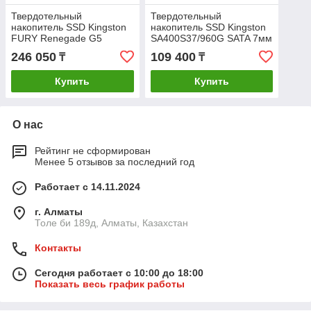
Твердотельный
Твердотельный
накопитель SSD Kingston
накопитель SSD Kingston
FURY Renegade G5
SA400S37/960G SATA 7мм
SFYR2S/1T0 M.2 NVMe
246 050
109 400
₸
₸
PCIe 5.0x4
Купить
Купить
О нас
Рейтинг не сформирован
Менее 5 отзывов за последний год
Работает с 14.11.2024
г. Алматы
Толе би 189д, Алматы, Казахстан
Контакты
Сегодня работает с 10:00 до 18:00
Показать весь график работы