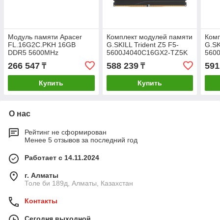
Модуль памяти Apacer
Комплект модулей памяти
Комп
FL.16G2C.PKH 16GB
G.SKILL Trident Z5 F5-
G.SK
DDR5 5600MHz
5600J4040C16GX2-TZ5K
560
DDR5 32GB (Kit 2x16GB)
32GB
266 547
588 239
591
₸
₸
5600MHz
560
Купить
Купить
О нас
Рейтинг не сформирован
Менее 5 отзывов за последний год
Работает с 14.11.2024
г. Алматы
Толе би 189д, Алматы, Казахстан
Контакты
Сегодня выходной