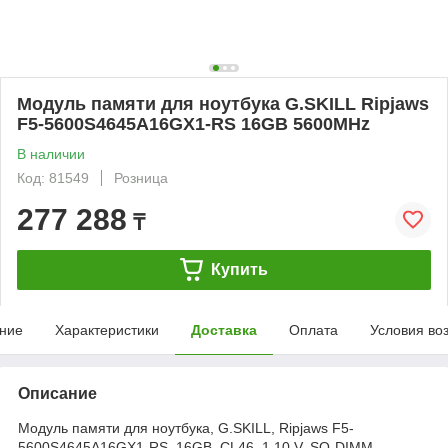
Модуль памяти для ноутбука G.SKILL Ripjaws
F5-5600S4645A16GX1-RS 16GB 5600MHz
В наличии
Код: 81549
Розница
277 288
₸
Купить
ние
Характеристики
Доставка
Оплата
Условия во
Описание
Модуль памяти для ноутбука, G.SKILL, Ripjaws F5-
5600S4645A16GX1-RS, 16GB, CL46, 1.10 V, SO-DIMM