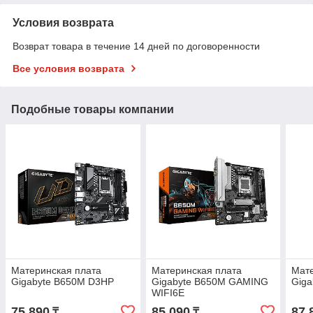
Условия возврата
Возврат товара в течение 14 дней по договоренности
Все условия возврата
Подобные товары компании
Материнская плата
Материнская плата
Мате
Gigabyte B650M D3HP
Gigabyte B650M GAMING
Giga
WIFI6E
75 890
85 090
87 
₸
₸