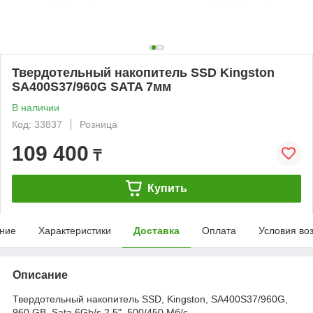
Твердотельный накопитель SSD Kingston
SA400S37/960G SATA 7мм
В наличии
Код: 33837
Розница
109 400
₸
Купить
ние
Характеристики
Доставка
Оплата
Условия во
Описание
Твердотельный накопитель SSD, Kingston, SA400S37/960G,
960 GB, Sata 6Gb/s 2.5", 500/450 Мб/с