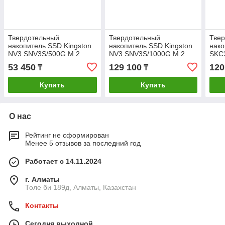
Твердотельный
Твердотельный
Тве
накопитель SSD Kingston
накопитель SSD Kingston
нако
NV3 SNV3S/500G M.2
NV3 SNV3S/1000G M.2
SKC
NVMe PCIe 4.0x4
NVMe PCIe 4.0x4
NVMe
53 450
129 100
120
₸
₸
Купить
Купить
О нас
Рейтинг не сформирован
Менее 5 отзывов за последний год
Работает с 14.11.2024
г. Алматы
Толе би 189д, Алматы, Казахстан
Контакты
Сегодня выходной