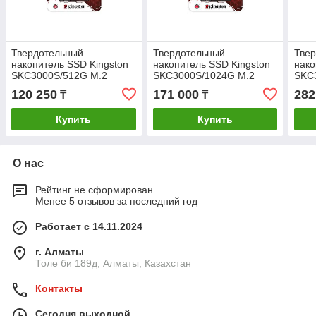
Твердотельный
Твердотельный
Тве
накопитель SSD Kingston
накопитель SSD Kingston
нако
SKC3000S/512G M.2
SKC3000S/1024G M.2
SKC
NVMe PCIe 4.0
NVMe PCIe 4.0
NVMe
120 250
171 000
282
₸
₸
Купить
Купить
О нас
Рейтинг не сформирован
Менее 5 отзывов за последний год
Работает с 14.11.2024
г. Алматы
Толе би 189д, Алматы, Казахстан
Контакты
Сегодня выходной