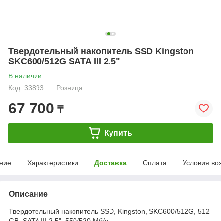
Твердотельный накопитель SSD Kingston
SKC600/512G SATA III 2.5"
В наличии
Код: 33893
Розница
67 700
₸
Купить
ние
Характеристики
Доставка
Оплата
Условия во
Описание
Твердотельный накопитель SSD, Kingston, SKC600/512G, 512
GB, SATA III 2.5", 550/520 Мб/с