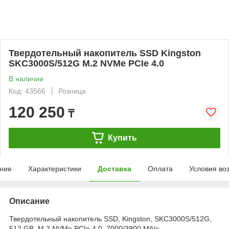
Твердотельный накопитель SSD Kingston
SKC3000S/512G M.2 NVMe PCIe 4.0
В наличии
Код: 43566
Розница
120 250
₸
Купить
ние
Характеристики
Доставка
Оплата
Условия во
Описание
Твердотельный накопитель SSD, Kingston, SKC3000S/512G,
512 GB, M.2 NVMe PCIe 4.0, 7000/3900 Мб/с