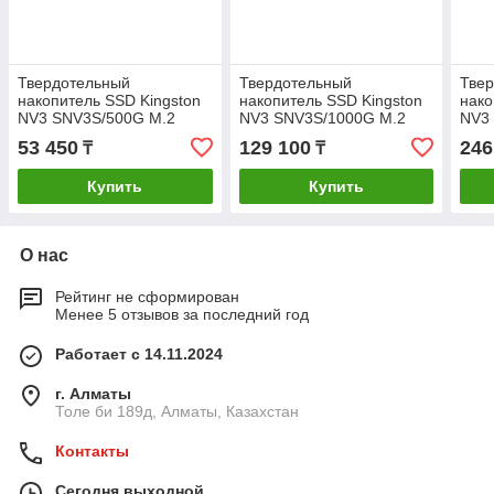
Твердотельный
Твердотельный
Тве
накопитель SSD Kingston
накопитель SSD Kingston
нако
NV3 SNV3S/500G M.2
NV3 SNV3S/1000G M.2
NV3
NVMe PCIe 4.0x4
NVMe PCIe 4.0x4
NVMe
53 450
129 100
246
₸
₸
Купить
Купить
О нас
Рейтинг не сформирован
Менее 5 отзывов за последний год
Работает с 14.11.2024
г. Алматы
Толе би 189д, Алматы, Казахстан
Контакты
Сегодня выходной