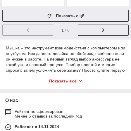
Показать ещё
1
/ 6
Мышка – это инструмент взаимодействия с компьютером или
ноутбуком. Без данного девайса не обойтись, особенно если
он нужен в работе. На первый взгляд выбор аксессуара не
такой уже и сложный процесс. Прибор простой и многие
спросят: зачем усложнять себе жизнь? Просто купите первую
попавшуюся мышь и пользуйтесь, но модели бывают
Показать всё
разнообразные и это стоит учесть при покупке. Мышки
компьютерные – имеют ряд особенностей и важно
разобраться во всех тонкостях. На что в первую очередь
обратить внимание: вид, технические характеристики и
О нас
прочие подводные камни.
Рейтинг не сформирован
Менее 5 отзывов за последний год
Виды и особенности компьютерных
мышек
Работает с 14.11.2024