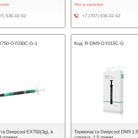
личии
Нет в наличии
07) 536-02-62
+7 (707) 536-02-62
X750-GY030C-G-1
R-DM9-GY015C-G
та Deepcool EX750(3g), в
Термопаста Deepcool DM9 1.5
3 грамма
шприце, 1,5 грамм