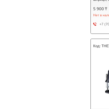
5 900 ₸
Нет в на
+7 (7
THE