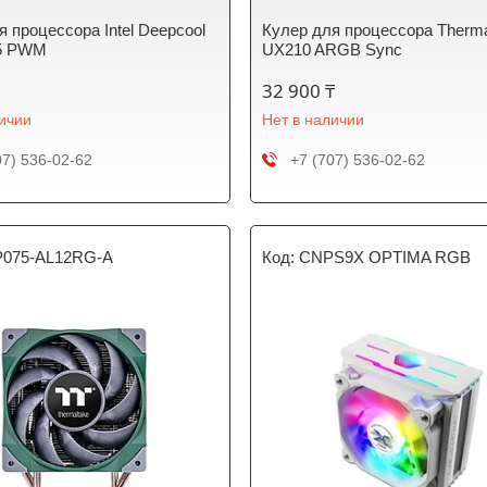
я процессора Intel Deepcool
Кулер для процессора Therma
5 PWM
UX210 ARGB Sync
32 900 ₸
личии
Нет в наличии
07) 536-02-62
+7 (707) 536-02-62
P075-AL12RG-A
CNPS9X OPTIMA RGB