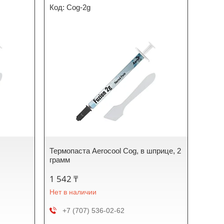
Cog-2g
в
Термопаста Aerocool Cog, в шприце, 2
грамм
1 542 ₸
Нет в наличии
+7 (707) 536-02-62