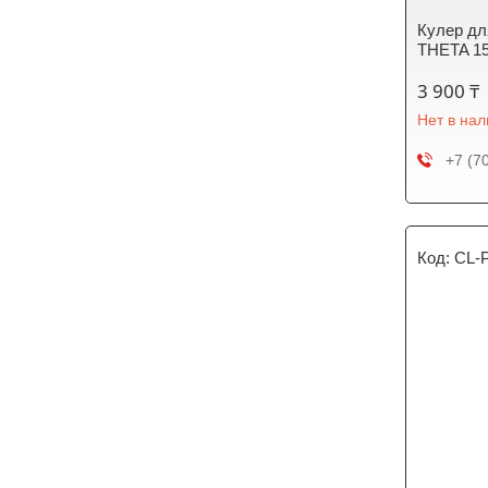
Кулер дл
THETA 1
3 900 ₸
Нет в на
+7 (7
CL-