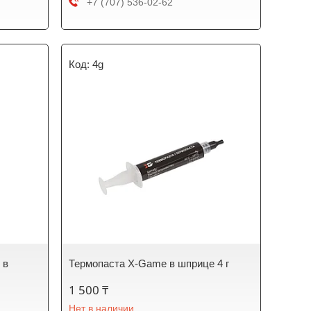
+7 (707) 536-02-62
4g
 в
Термопаста X-Game в шприце 4 г
1 500 ₸
Нет в наличии