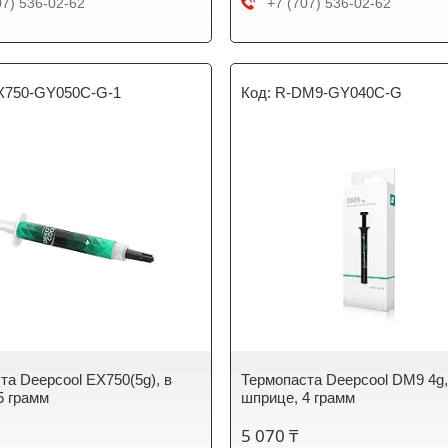
07) 536-02-62
+7 (707) 536-02-62
X750-GY050C-G-1
R-DM9-GY040C-G
та Deepcool EX750(5g), в
Термопаста Deepcool DM9 4g,
5 грамм
шприце, 4 грамм
5 070 ₸