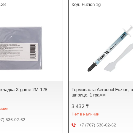
128
Fuzion 1g
кладка X-game 2М-128
Термопаста Aerocool Fuzion, 
шприце, 1 грамм
3 432 ₸
личии
Нет в наличии
07) 536-02-62
+7 (707) 536-02-62