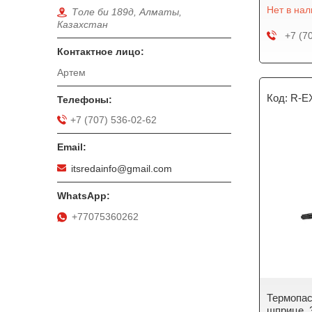
Нет в на
Толе би 189д, Алматы,
Казахстан
+7 (7
Артем
R-E
+7 (707) 536-02-62
itsredainfo@gmail.com
+77075360262
Термопас
шприце, 