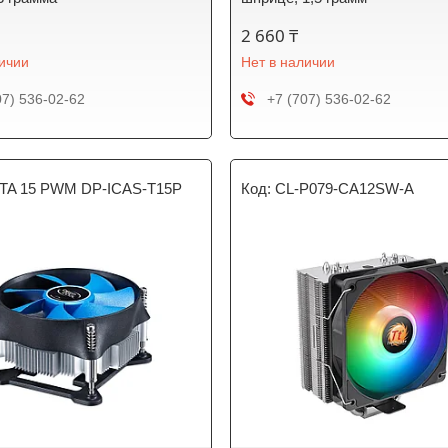
2 660 ₸
личии
Нет в наличии
07) 536-02-62
+7 (707) 536-02-62
TA 15 PWM DP-ICAS-T15P
CL-P079-CA12SW-A