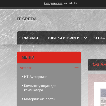
Создать сайт
на Satu.kz
IT SREDA
ГЛАВНАЯ
ТОВАРЫ И УСЛУГИ
О НАС
ОХЛА
Каталог
ИТ Аутсорсинг
Комплектующие для
компьютера
Материнские платы